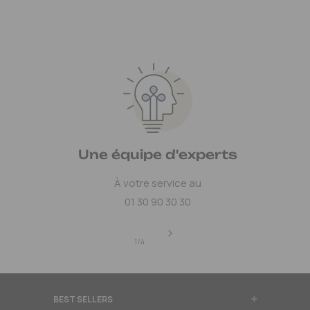
Une équipe d'experts
À votre service au
01 30 90 30 30
de
1
/
4
BEST SELLERS