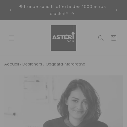
Ignorer
🎁 Lampe sans fil offerte dès 1000 euros
et
passer
d'achat*
au
contenu
Panier
Accueil
/
Designers
/
Odgaard-Margrethe