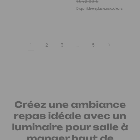
Prix
1.842,00 €
promotionnel
Disponible en plusieurs couleurs
1
…
2
3
5
Créez une ambiance
repas idéale avec un
luminaire pour salle à
manger haut de