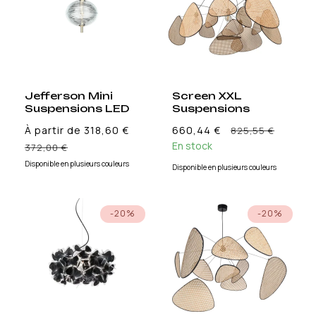
Jefferson Mini
Screen XXL
Suspensions LED
Suspensions
Prix
À partir de 318,60 €
660,44 €
825,55 €
Prix
En stock
promo
372,00 €
promotionnel
Disponible en plusieurs couleurs
Disponible en plusieurs couleurs
-20%
-20%