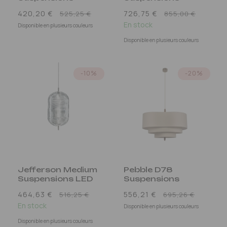
Prix
Prix
420,20 €
726,75 €
525,25 €
855,00 €
promotionnel
En stock
promo
Disponible en plusieurs couleurs
Disponible en plusieurs couleurs
-10%
-20%
Jefferson Medium
Pebble D78
Suspensions LED
Suspensions
Prix
Prix
464,63 €
556,21 €
516,25 €
695,26 €
En stock
promotionnel
promo
Disponible en plusieurs couleurs
Disponible en plusieurs couleurs