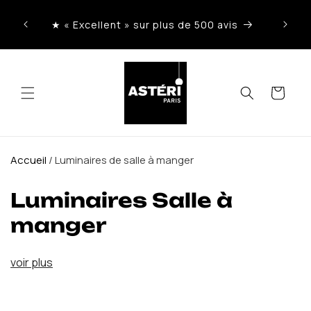
Ignorer
et
★ « Excellent » sur plus de 500 avis
passer
au
contenu
Panier
Accueil
/
Luminaires de salle à manger
Luminaires Salle à
manger
voir plus