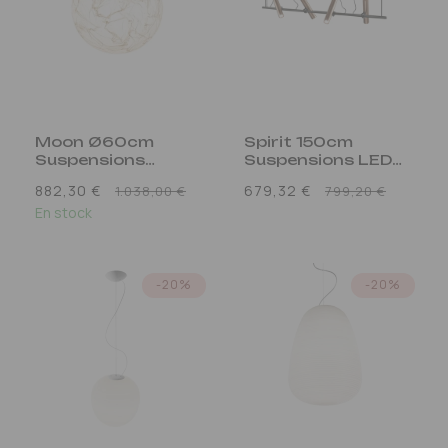
Moon Ø60cm
Spirit 150cm
Suspensions
Suspensions LED
Blanc
Noir/Rose gold
Prix
Prix
882,30 €
679,32 €
1.038,00 €
799,20 €
En stock
promotionnel
promo
-20%
-20%