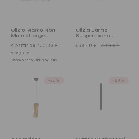
Clizia Mama Non
Clizia Large
Mama Large
Suspensions
Suspensions
Blanc
Prix
À partir de 700,80 €
638,40 €
798,00 €
Prix
promo
876,00 €
promotionnel
Disponible en plusieurs couleurs
-20%
-20%