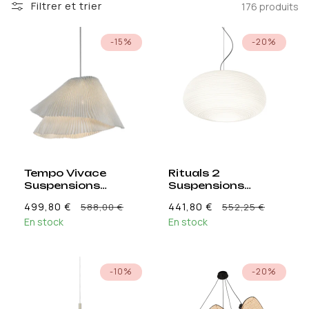
Filtrer et trier
176 produits
-15%
-20%
Tempo Vivace
Rituals 2
Suspensions
Suspensions
Blanc
Blanc
Prix
Prix
499,80 €
441,80 €
588,00 €
552,25 €
En stock
promotionnel
En stock
promo
-10%
-20%