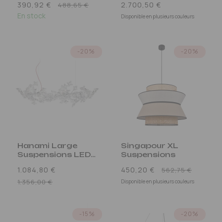
Prix
Prix
390,92 €
2.700,50 €
488,65 €
En stock
promotionnel
habituel
Disponible en plusieurs couleurs
-20%
-20%
Hanami Large
Singapour XL
Suspensions LED
Suspensions
Transparent
Prix
1.084,80 €
450,20 €
562,75 €
Prix
promo
1.356,00 €
Disponible en plusieurs couleurs
promotionnel
-15%
-20%