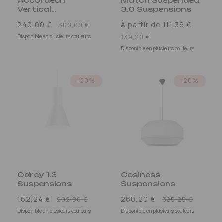
Accordéon
Match Suspended
Vertical
3.0 Suspensions
Suspensions
Prix
240,00 €
À partir de 111,36 €
300,00 €
promotionnel
Prix
139,20 €
Disponible en plusieurs couleurs
promotionnel
Disponible en plusieurs couleurs
-20%
-20%
Odrey 1.3
Cosiness
Suspensions
Suspensions
Prix
Prix
162,24 €
260,20 €
202,80 €
325,25 €
promotionnel
promo
Disponible en plusieurs couleurs
Disponible en plusieurs couleurs