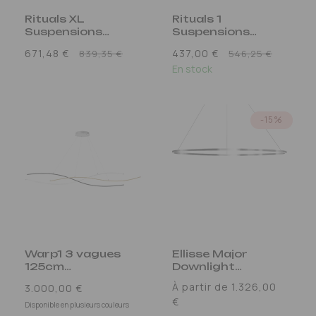
Rituals XL
Rituals 1
Suspensions
Suspensions
Blanc
Blanc
Prix
Prix
671,48 €
437,00 €
839,35 €
546,25 €
promotionnel
En stock
promo
-15%
Warp1 3 vagues
Ellisse Major
125cm
Downlight
Suspensions LED
Suspensions LED
Prix
À partir de 1.326,00
3.000,00 €
€
habituel
Disponible en plusieurs couleurs