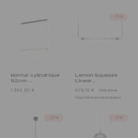
-15%
Kontur cylindrique
Lemon Squeeze
92cm -
Linear
Suspensions LED
Suspensions LED
Prix
Prix
1.350,00 €
679,15 €
799,00 €
habituel
promot
Disponible en plusieurs couleurs
-20%
-10%