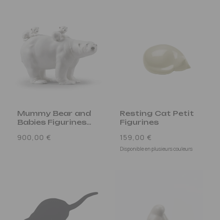
Mummy Bear and
Resting Cat Petit
Babies Figurines
Figurines
Blanc
Prix
Prix
900,00 €
159,00 €
habituel
habituel
Disponible en plusieurs couleurs