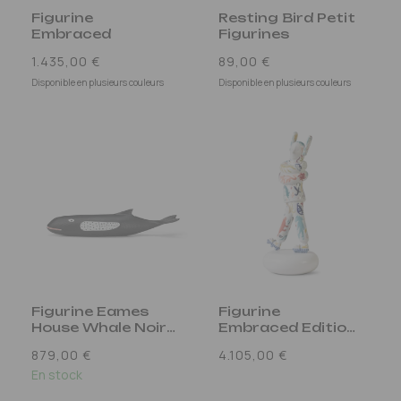
Figurine
Resting Bird Petit
Embraced
Figurines
Prix
Prix
1.435,00 €
89,00 €
habituel
habituel
Disponible en plusieurs couleurs
Disponible en plusieurs couleurs
Figurine Eames
Figurine
House Whale Noir-
Embraced Edition
Blanc
Limitée
Prix
Prix
879,00 €
4.105,00 €
Multicolore
habituel
En stock
habituel