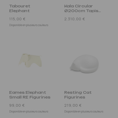
Tabouret
Kala Circular
Elephant
Ø200cm Tapis
Multicolore
Prix
Prix
115,00 €
2.310,00 €
habituel
habituel
Disponible en plusieurs couleurs
Eames Elephant
Resting Cat
Small RE Figurines
Figurines
Prix
Prix
99,00 €
219,00 €
habituel
habituel
Disponible en plusieurs couleurs
Disponible en plusieurs couleurs