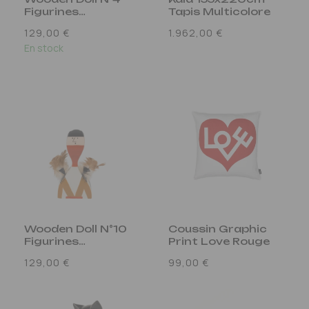
Figurines
Tapis Multicolore
Multicolore
Prix
Prix
129,00 €
1.962,00 €
habituel
En stock
habituel
Wooden Doll N°10
Coussin Graphic
Figurines
Print Love Rouge
Multicolore
Prix
Prix
129,00 €
99,00 €
habituel
habituel