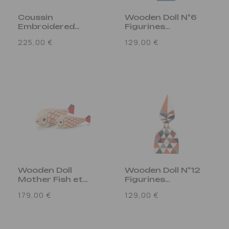
Coussin
Wooden Doll N°6
Embroidered
Figurines
Double Heart 2
Multicolore
Prix
Prix
225,00 €
129,00 €
Bleu
habituel
habituel
Wooden Doll
Wooden Doll N°12
Mother Fish et
Figurines
Child Figurines
Multicolore
Prix
Prix
179,00 €
129,00 €
Multicolore
habituel
habituel