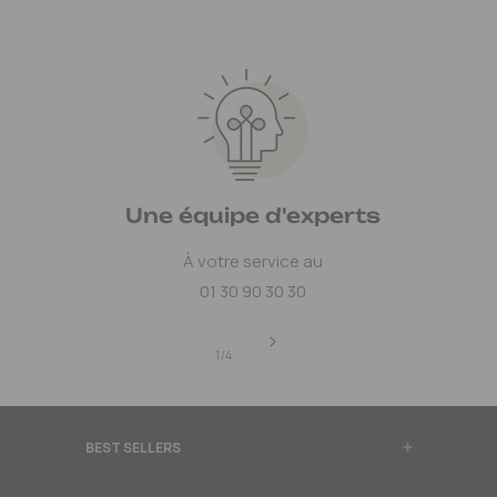
Une équipe d'experts
À votre service au
01 30 90 30 30
de
1
/
4
BEST SELLERS