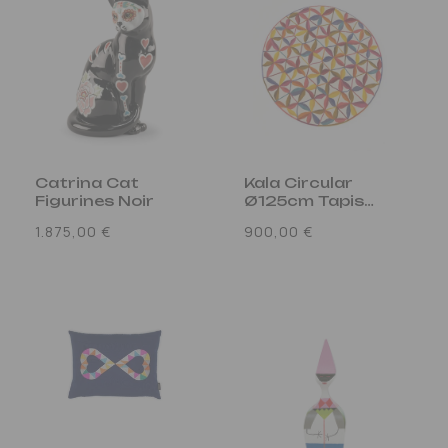
Catrina Cat
Kala Circular
Figurines Noir
Ø125cm Tapis
Multicolore
Prix
Prix
1.875,00 €
900,00 €
habituel
habituel