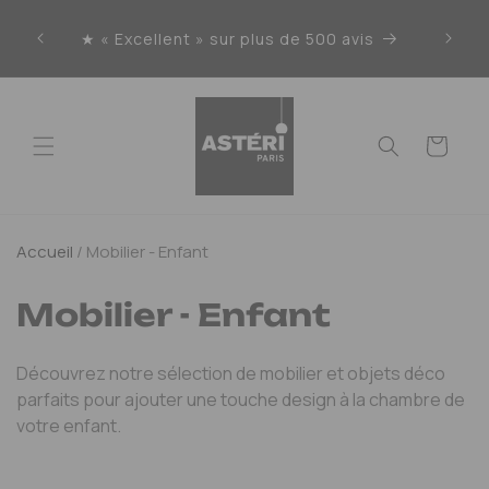
Ignorer
et
★ « Excellent » sur plus de 500 avis
Liv
passer
au
contenu
Panier
Accueil
/
Mobilier - Enfant
Mobilier - Enfant
Découvrez notre sélection de mobilier et objets déco
parfaits pour ajouter une touche design à la chambre de
votre enfant.