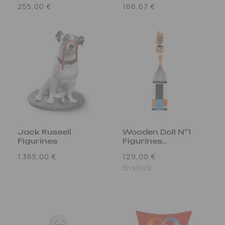
Prix
Prix
255,00 €
166,67 €
habituel
habituel
Jack Russell
Wooden Doll N°1
Figurines
Figurines
Multicolore
Prix
Prix
1.365,00 €
129,00 €
habituel
habituel
En stock