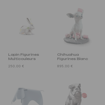
Lapin Figurines
Chihuahua
Multicouleurs
Figurines Blanc
Prix
Prix
250,00 €
895,00 €
habituel
habituel