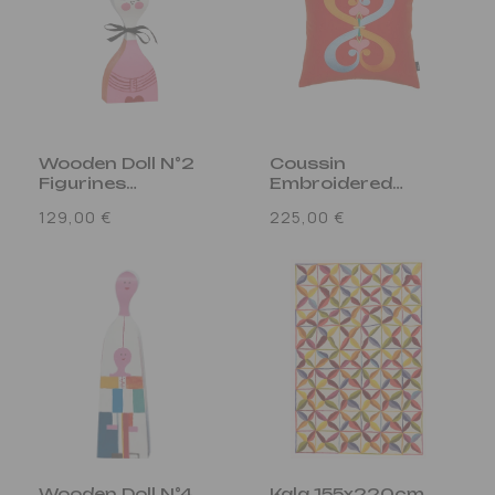
Wooden Doll N°2
Coussin
Figurines
Embroidered
Multicolore
Double Heart
Prix
Prix
129,00 €
225,00 €
Rouge
habituel
habituel
Wooden Doll N°4
Kala 155x220cm