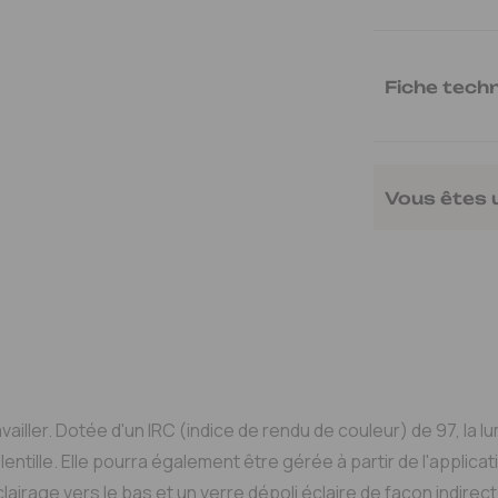
Ampoule:
Intégr
Hauteur 60cm - 
Fiche tech
Fiche techniq
Vous êtes 
Notice de mo
Ajou
vailler. Dotée d'un IRC (indice de rendu de couleur) de 97, la 
a lentille. Elle pourra également être gérée à partir de l'appl
clairage vers le bas et un verre dépoli éclaire de façon indirecte