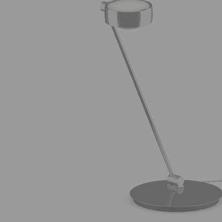
OUVRI
LE
MÉDIA
1
DANS
UNE
FENÊT
MODAL