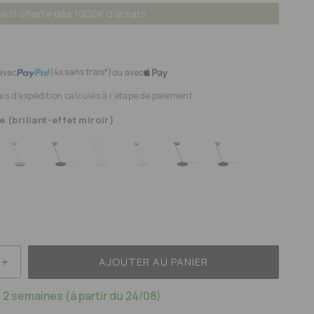
 fil offerte dès 1000€ d'achats
(4x sans frais*)
avec
ou avec
ais d'expédition calculés à l'étape de paiement.
 (brillant-effet miroir)
AJOUTER AU PANIER
E
AUGMENTER
LA
 2 semaines (à partir du 24/08)
TÉ
QUANTITÉ