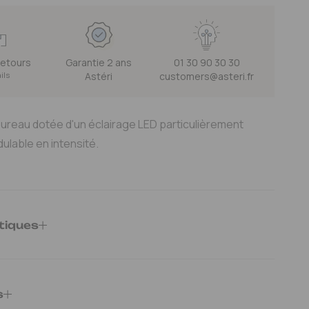
DE
SENTO
O
TAVOLO
60CM
 retours
Garantie 2 ans
01 30 90 30 30
AIR&QUOT;
&QUOT;AIR&QUOT;
ails
Astéri
customers@asteri.fr
E
DROITE
S
LAMPES
ureau dotée d'un éclairage LED particulièrement
DE
dulable en intensité.
U
BUREAU
LED
tiques
E52CC
ble
: 18W LED - 1170 lm - 2700K - CRI97
s
A+ - A