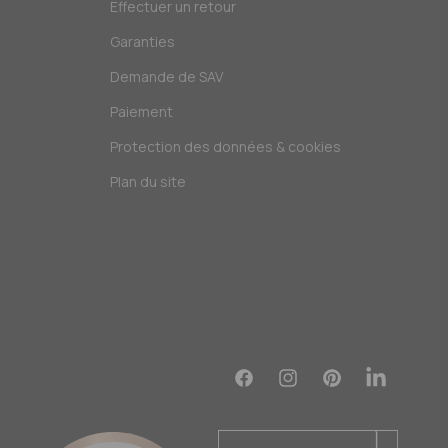
Effectuer un retour
Garanties
Demande de SAV
Paiement
Protection des données & cookies
Plan du site
Facebook
Instagram
Pinterest
Translation
missing:
fr.general.soc