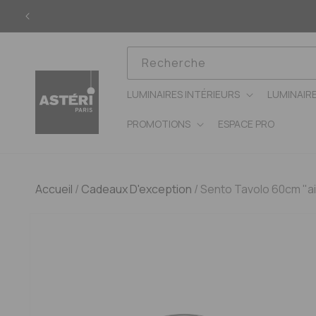
Ignorer
et
passer
au
contenu
Recherche
LUMINAIRES INTÉRIEURS
LUMINAIR
PROMOTIONS
ESPACE PRO
Accueil
/
Cadeaux D'exception
/
Sento Tavolo 60cm "ai
Passer aux
informations
produits