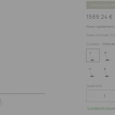
Une lampe sans
Prix
1589.24 €
habituel
Payez rapidement 
Taxes incluses. Fr
R
Couleur :
Chrome
RE
E
Quantité
RÉDUIR
LA
Livraison sous
QUANTI