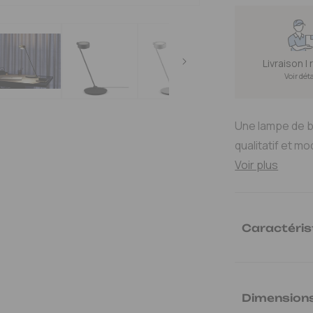
DE
SENTO
TAVOL
60CM
Livraison |
&QUOT;
Voir dét
E
DROITE
LAMPE
Une lampe de b
DE
qualitatif et mo
BUREA
Voir plus
LED
Caractéris
Ref.
:
OCC6T140R
Variateur
: Dimma
Type d'ampoule
Dimension
Classe énergie
: 