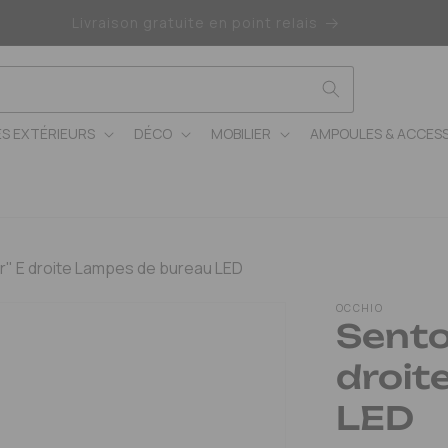
Livraison gratuite en point relais
ES EXTÉRIEURS
DÉCO
MOBILIER
AMPOULES & ACCESS
r" E droite Lampes de bureau LED
OCCHIO
Sento
droit
LED