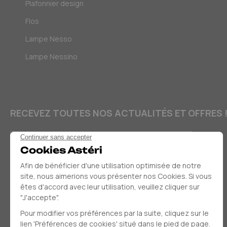
Plafonnier design
Flos
Lampe Nesso
Lampe Nessino
RECEVEZ TOUTES NOS ACTUALITÉS ET OFFRES 
E-mail