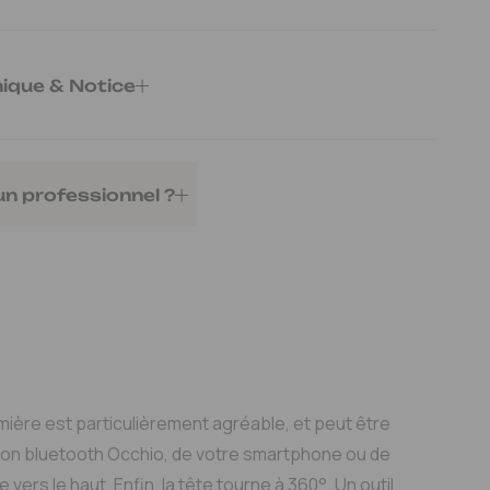
ée
Base Ø24cm - Tête Ø12.3cm - Inclinaison max. 40°
nique & Notice
ue
Télécharger
un professionnel ?
ntage
ter au devis
Mon espace pro
Télécharger
lumière est particulièrement agréable, et peut être
ication bluetooth Occhio, de votre smartphone ou de
 vers le haut. Enfin, la tête tourne à 360°. Un outil