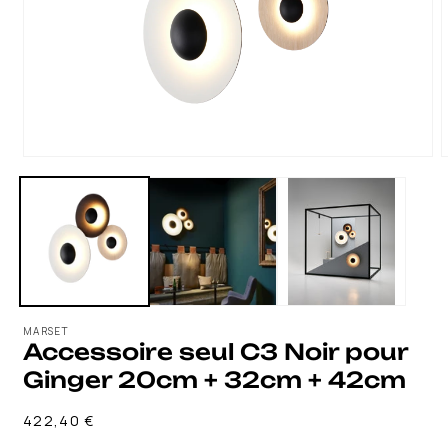
OUVRIR
LE
MÉDIA
1
DANS
UNE
FENÊTRE
MODALE
MARSET
Accessoire seul C3 Noir pour
Ginger 20cm + 32cm + 42cm
Prix
422,40 €
habituel