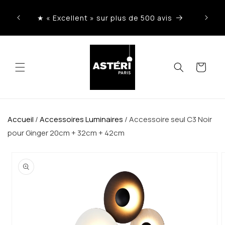
Ignorer
et
★ « Excellent » sur plus de 500 avis
Liv
passer
au
contenu
Panier
Accueil
/
Accessoires Luminaires
/
Accessoire seul C3 Noir
pour Ginger 20cm + 32cm + 42cm
Passer aux
informations
produits