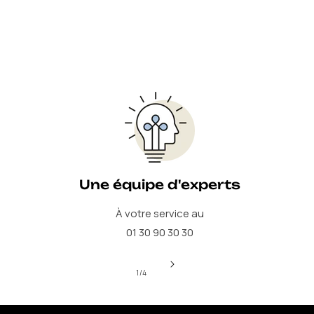
Une équipe d'experts
À votre service au
01 30 90 30 30
de
1
/
4