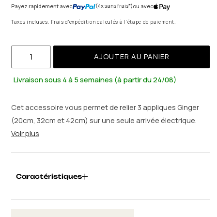
(4x sans frais*)
Payez rapidement avec
ou avec
Taxes incluses. Frais d'expédition calculés à l'étape de paiement.
AJOUTER AU PANIER
Livraison sous 4 à 5 semaines (à partir du 24/08)
Cet accessoire vous permet de relier 3 appliques Ginger
(20cm, 32cm et 42cm) sur une seule arrivée électrique.
Voir plus
Caractéristiques
Ref.
:
MARA662-424
Poids
:
0.9 kg