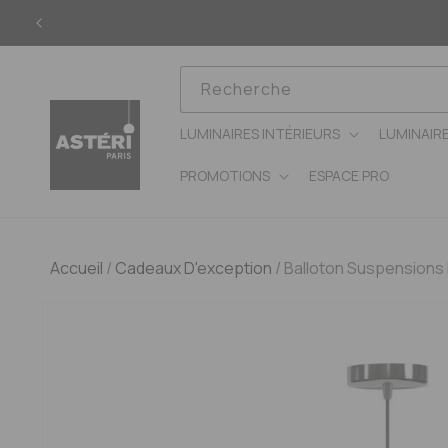
Ignorer
et
passer
au
contenu
Recherche
LUMINAIRES INTÉRIEURS
LUMINAIR
PROMOTIONS
ESPACE PRO
Accueil
/
Cadeaux D'exception
/
Balloton Suspension
Passer aux
informations
produits