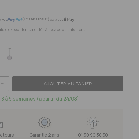
(4x sans frais*)
avec
ou avec
ais d'expédition calculés à l'étape de paiement.
AJOUTER AU PANIER
E
AUGMENTER
LA
 8 à 9 semaines (à partir du 24/08)
TÉ
QUANTITÉ
DE
TON
BALLOTON
SIONS
SUSPENSIONS
H25CM
 retours
Garantie 2 ans
01 30 90 30 30