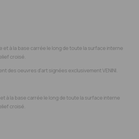
ter au devis
Mon espace pro
e et à la base carrée le long de toute la surface interne
lief croisé.
 créent des oeuvres d'art signées exclusivement VENINI.
et à la base carrée le long de toute la surface interne
lief croisé.