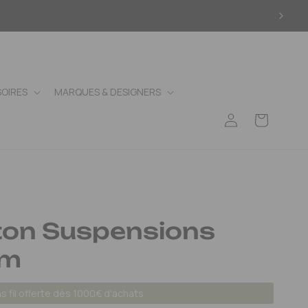
OIRES
MARQUES & DESIGNERS
Connexion
Panier
ton Suspensions
cm
 fil offerte dès 1000€ d'achats