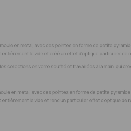
Ajou
'un moule en métal, avec des pointes en forme de petite pyramid
 entièrement le vide et créé un effet d'optique particulier de re
à des collections en verre soufflé et travaillées à la main, qui
un moule en métal, avec des pointes en forme de petite pyramide 
entièrement le vide et rend un particulier effet d’optique de re