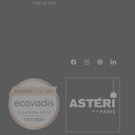
Plan du site
Facebook
Instagram
Pinterest
Translation
missing:
fr.general.soc
OCT 2024