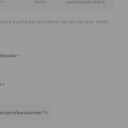
ails
Astéri
customers@asteri.fr
erre soufflé par les maîtres verriers de chez Venini.
tiques
6000B0BLTHE
avec une ampoule dimmable)
s
: 8W max
00cm
un professionnel ?