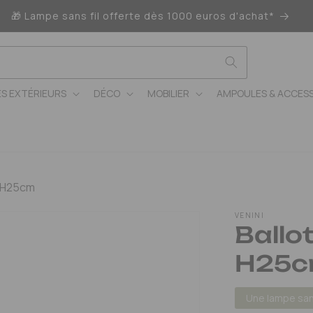
🎁 Lampe sans fil offerte dès 1000 euros d'achat*
ES EXTÉRIEURS
DÉCO
MOBILIER
AMPOULES & ACCESS
s H25cm
VENINI
Ballo
H25
Une lampe sans