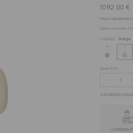
Prix
1092.00 €
habituel
Payez rapidement 
Taxes incluses. Fr
Couleur :
Beige
R
Quantité
RE
RÉDUIR
E
LA
Livraison sous
QUANTI
DE
BALLO
SUSPEN
H25CM
Livraison |