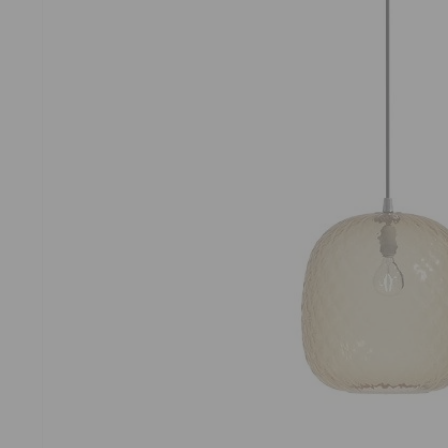
OUVRI
LE
MÉDIA
1
DANS
UNE
FENÊT
MODAL