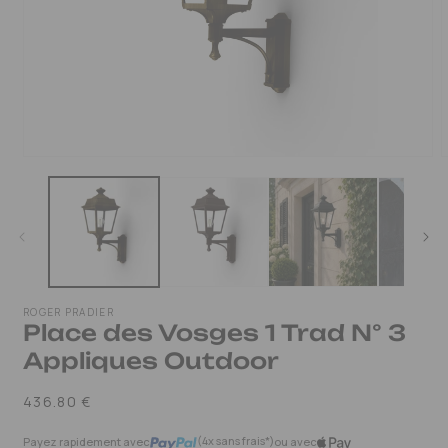
OUVRIR
LE
MÉDIA
1
DANS
UNE
FENÊTRE
MODALE
ROGER PRADIER
Place des Vosges 1 Trad N° 3
Appliques Outdoor
Prix
436.80 €
habituel
(4x sans frais*)
Payez rapidement avec
ou avec