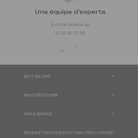
Une équipe d'experts
À votre service au
01 30 90 30 30
de
1
/
4
BEST SELLERS
NOUS DÉCOUVRIR
AIDE & SERVICE
RECEVEZ TOUTES NOS ACTUALITÉS ET OFFRES !