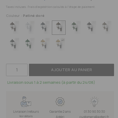
Taxes incluses. Frais d'expédition calculés à l'étape de paiement.
Couleur :
Patiné doré
AJOUTER AU PANIER
Livraison sous 1 à 2 semaines (à partir du 24/08)
Livraison | retours
Garantie 2 ans
01 30 90 30 30
Voir détails
Astéri
customers@asteri.fr