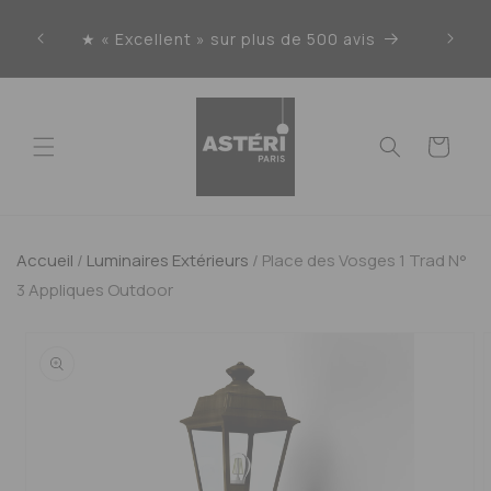
Ignorer
et
★ « Excellent » sur plus de 500 avis
Liv
passer
au
contenu
Panier
Accueil
/
Luminaires Extérieurs
/
Place des Vosges 1 Trad N°
3 Appliques Outdoor
Passer aux
informations
produits