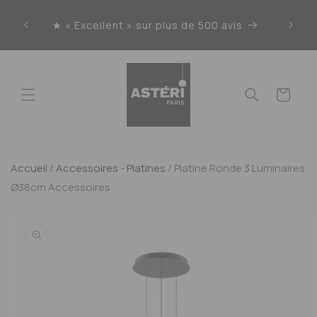
Ignorer
et
★ « Excellent » sur plus de 500 avis
Liv
passer
au
contenu
Panier
Accueil
/
Accessoires - Platines
/
Platine Ronde 3 Luminaires
Ø38cm Accessoires
Passer aux
informations
produits