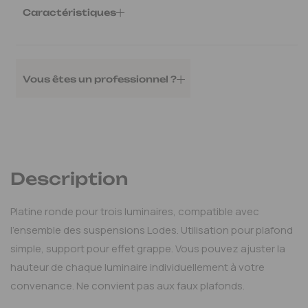
Caractéristiques
Ref.
:
LOD100058
Poids
:
3.55 kg
Vous êtes un professionnel ?
Ajouter au devis
Mon espace pro
Description
Platine ronde pour trois luminaires, compatible avec
l'ensemble des suspensions Lodes. Utilisation pour plafond
simple, support pour effet grappe. Vous pouvez ajuster la
hauteur de chaque luminaire individuellement à votre
convenance. Ne convient pas aux faux plafonds.