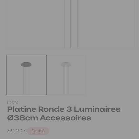
OUVRIR
LE
MÉDIA
1
DANS
UNE
FENÊTRE
MODALE
LODES
Platine Ronde 3 Luminaires
Ø38cm Accessoires
Prix
331.20 €
Épuisé
habituel