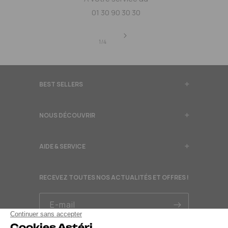
01 30 90 30 30
de
1
/
4
BEST SELLERS
NOUS DÉCOUVRIR
AIDE & SERVICE
RECEVEZ TOUTES NOS ACTUALITÉS ET OFFRES !
E-mail