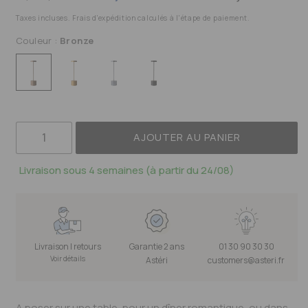
Taxes incluses. Frais d'expédition calculés à l'étape de paiement.
Couleur :
Bronze
AJOUTER AU PANIER
Livraison sous 4 semaines (à partir du 24/08)
Livraison | retours
Garantie 2 ans
01 30 90 30 30
Voir détails
Astéri
customers@asteri.fr
A poser sur une table, pour un dîner romantique, ou dans