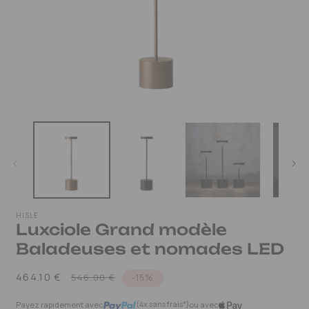
OUVRIR
LE
MÉDIA
1
DANS
UNE
FENÊTRE
MODALE
HISLE
Luxciole Grand modèle
Baladeuses et nomades LED
Prix
Prix
464.10 €
546.00 €
-15%
habituel
promotionnel
(4x sans frais*)
Payez rapidement avec
ou avec