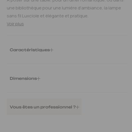
une bibliothèque pour une lumière d'ambiance, la lampe
sans fil Luxciole et élégante et pratique.
Voir plus
Caractéristiques
Ref.
:
HISLUXC-WA11Z2
Poids
:
2.0 kg
Matières:
Aluminium
Dimensions
Variateur
: Dimmable
Type d'ampoule
: 2.8W - 2600K - 215lm - CRI97
Ø tête et base 8cm - H. 34cm
Classe énergie
: A++-A
Ampoule:
Intégrée
Vous êtes un professionnel ?
Ajouter au devis
Mon espace pro