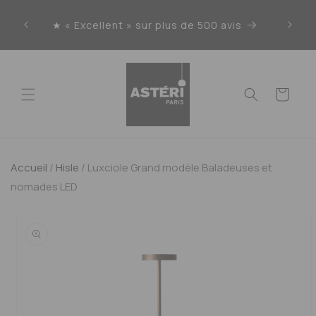
Ignorer
et
★ « Excellent » sur plus de 500 avis
Liv
passer
au
contenu
Panier
Accueil
/
Hisle
/
Luxciole Grand modèle Baladeuses et
nomades LED
Passer aux
informations
produits