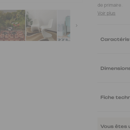
de primaire.
Voir plus
Caractéris
Ref.
:
VITRA210196
Poids
:
3.0 kg
Dimension
Hauteur 62,8cm 
Fiche tech
Notice de mo
Vous êtes 