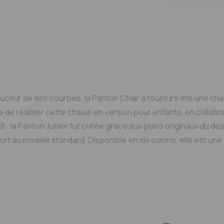
Ajou
douceur de ses courbes, la Panton Chair a toujours été une c
 de réaliser cette chaise en version pour enfants, en collabora
 : la Panton Junior fut créée grâce aux plans originaux du de
port au modèle standard. Disponible en six coloris, elle est un