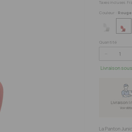
Taxes incluses. Fr
Couleur :
Rouge
Quantité
R
RÉDUIR
LA
Livraison sous
QUANTI
DE
RE
CHAISE
E
PANTO
JUNIOR
Livraison |
Voir dét
La Panton Junio