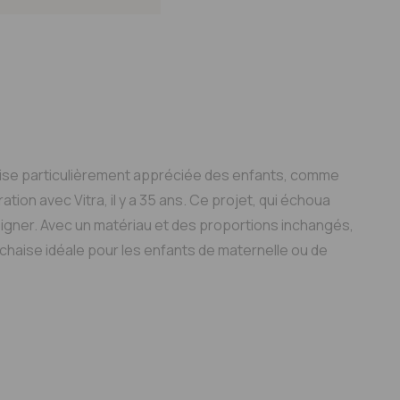
ter au devis
Mon espace pro
haise particulièrement appréciée des enfants, comme
tion avec Vitra, il y a 35 ans. Ce projet, qui échoua
signer. Avec un matériau et des proportions inchangés,
e chaise idéale pour les enfants de maternelle ou de