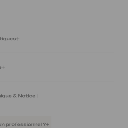
tiques
18
s
- Largeur 37,6cm
nique & Notice
ntage
Télécharger
un professionnel ?