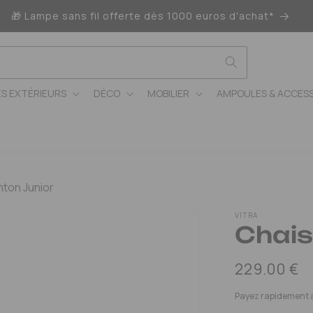
Paiement 4x sans frais PayPal
ES EXTÉRIEURS
DÉCO
MOBILIER
AMPOULES & ACCESS
ton Junior
VITRA
Chais
Prix
229.00 €
habituel
Payez rapidement 