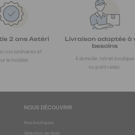
ie 2 ans Astéri
Livraison adaptée à 
besoins
us vos luminaires et
À domicile, retrait boutique
sur le mobilier
ou point relais.
NOUS DÉCOUVRIR
Nos boutiques
Sélection de Noël