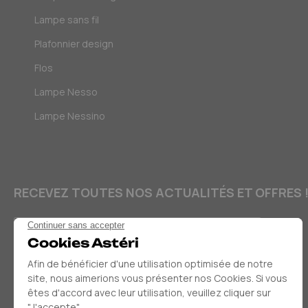
Lampe sans fil
Plafonnier design
Flos
Lampe Nesso
Lampe Nessino
RECEVEZ TOUTES NOS ACTUALITÉS ET OFFRES 
E-mail