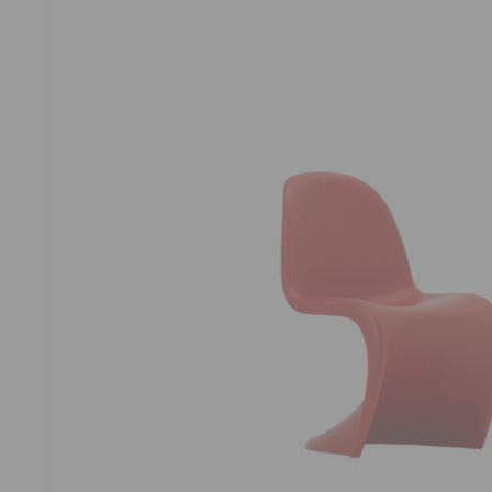
OUVRI
LE
MÉDIA
1
DANS
UNE
FENÊT
MODAL