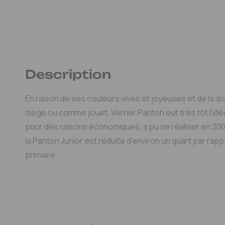
Description
En raison de ses couleurs vives et joyeuses et de la 
siège ou comme jouet. Verner Panton eut très tôt l’idée
pour des raisons économiques, a pu se réaliser en 2008
la Panton Junior est réduite d’environ un quart par rap
primaire.