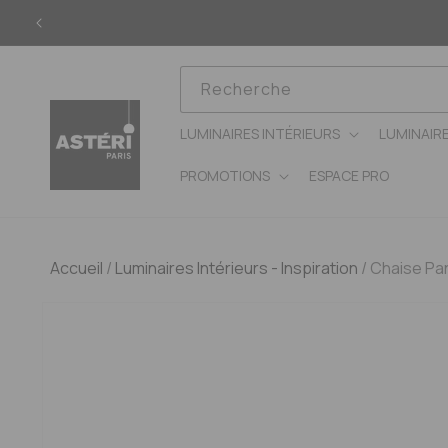
Ignorer
et
passer
au
contenu
Recherche
LUMINAIRES INTÉRIEURS
LUMINAIR
PROMOTIONS
ESPACE PRO
Accueil
/
Luminaires Intérieurs - Inspiration
/
Chaise Pan
Passer aux
informations
produits