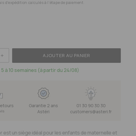
ais d'expédition calculés à l'étape de paiement.
AJOUTER AU PANIER
E
AUGMENTER
LA
 5 à 10 semaines (à partir du 24/08)
TÉ
QUANTITÉ
DE
CHAISE
N
PANTON
JUNIOR
 retours
Garantie 2 ans
01 30 90 30 30
ails
Astéri
customers@asteri.fr
r est un siège idéal pour les enfants de maternelle et