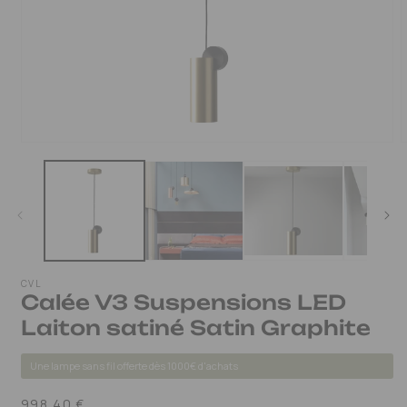
OUVRIR
LE
MÉDIA
1
DANS
UNE
FENÊTRE
MODALE
CVL
Calée V3 Suspensions LED
Laiton satiné Satin Graphite
Une lampe sans fil offerte dès 1000€ d'achats
Prix
998,40 €