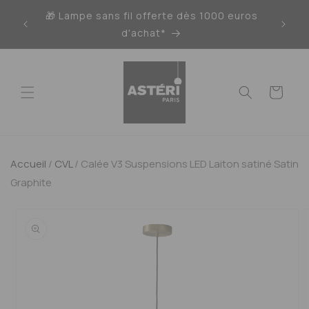
Ignorer
🎁 Lampe sans fil offerte dès 1000 euros
et
passer
d'achat*
au
contenu
Panier
Accueil
/
CVL
/
Calée V3 Suspensions LED Laiton satiné Satin
Graphite
Passer aux
informations
produits