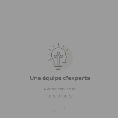
Une équipe d'experts
À votre service au
01 30 90 30 30
de
1
/
4