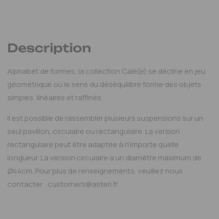
Ajouter au devis
Mon espace pro
Description
Alphabet de formes, la collection Calé(e) se décline en jeu
géométrique où le sens du déséquilibre forme des objets
simples, linéaires et raffinés.
Il est possible de rassembler plusieurs suspensions sur un
seul pavillon, circulaire ou rectangulaire. La version
rectangulaire peut être adaptée à n’importe quelle
longueur. La version circulaire a un diamètre maximum de
Ø44cm. Pour plus de renseignements, veuillez nous
contacter : customers@asteri.fr