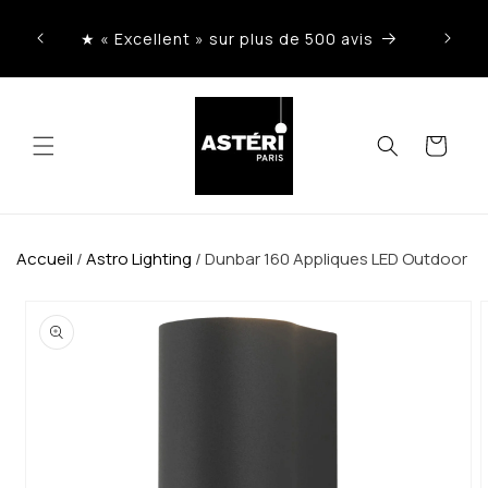
Ignorer
et
★ « Excellent » sur plus de 500 avis
Liv
passer
au
contenu
Panier
Accueil
/
Astro Lighting
/
Dunbar 160 Appliques LED Outdoor
Passer aux
informations
produits
OUVRIR