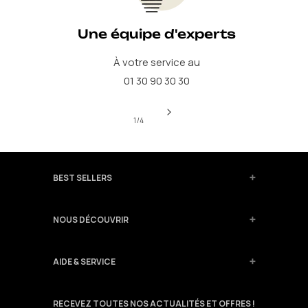
Une équipe d'experts
À votre service au
01 30 90 30 30
de
1
/
4
BEST SELLERS
NOUS DÉCOUVRIR
AIDE & SERVICE
RECEVEZ TOUTES NOS ACTUALITÉS ET OFFRES !