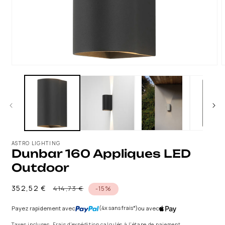
LE
MÉDIA
1
DANS
UNE
FENÊTRE
MODALE
ASTRO LIGHTING
Dunbar 160 Appliques LED
Outdoor
Prix
Prix
352,52 €
414,73 €
-15%
habituel
promotionnel
(4x sans frais*)
Payez rapidement avec
ou avec
Taxes incluses. Frais d'expédition calculés à l'étape de paiement.