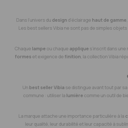
Dans l’univers du
design
d’éclairage
haut de gamme
Les best sellers Vibia ne sont pas de simples objets
Chaque
lampe
ou chaque
applique
s’inscrit dans une
formes
et exigence de
finition
, la collection Vibia ré
Un
best seller Vibia
se distingue avant tout par s
commune : utiliser la
lumière
comme un outil de bie
La marque attache une importance particulière à la
c
leur qualité, leur durabilité et leur capacité à sub