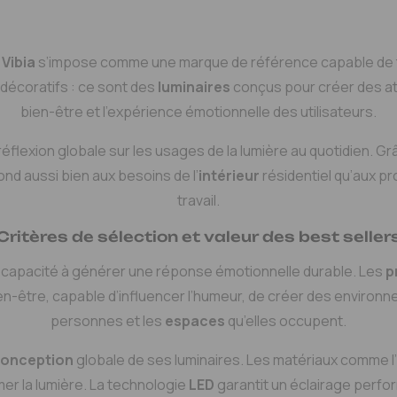
,
Vibia
s’impose comme une marque de référence capable de tr
 décoratifs : ce sont des
luminaires
conçus pour créer des a
bien-être et l’expérience émotionnelle des utilisateurs.
 réflexion globale sur les usages de la lumière au quotidien. 
pond aussi bien aux besoins de l’
intérieur
résidentiel qu’aux p
travail.
Critères de sélection et valeur des best seller
a capacité à générer une réponse émotionnelle durable. Les
p
n-être, capable d’influencer l’humeur, de créer des environne
personnes et les
espaces
qu’elles occupent.
onception
globale de ses luminaires. Les matériaux comme l’
limer la lumière. La technologie
LED
garantit un éclairage perfo