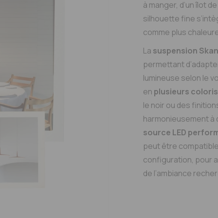
à manger, d’un îlot d
silhouette fine s’in
comme plus chaleure
La
suspension Skan 
permettant d’adapter
lumineuse selon le vo
en
plusieurs coloris
le noir ou des finitio
harmonieusement à di
source LED perfor
peut être compatible
configuration, pour a
de l’ambiance reche