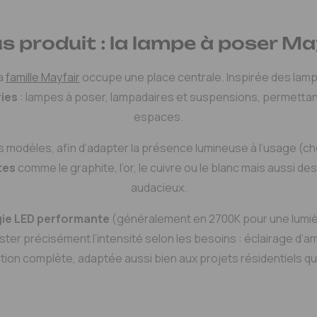
s produit : la lampe à poser Ma
la
famille Mayfair
occupe une place centrale. Inspirée des lampe
ries
: lampes à poser, lampadaires et suspensions, permettan
espaces.
s modèles, afin d’adapter la présence lumineuse à l’usage (che
tes
comme le graphite, l’or, le cuivre ou le blanc mais aussi d
audacieux.
ie LED performante
(généralement en 2700K pour une lumièr
uster précisément l’intensité selon les besoins : éclairage d’
ection complète, adaptée aussi bien aux projets résidentiels 