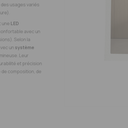
à des usages variés
ture).
t une
LED
 confortable avec un
ions). Selon la
avec un
système
lumineuse. Leur
rabilité et précision
té de composition, de