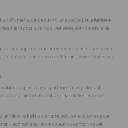
ansformer la perception d’un espace par la
lumière
.
tmosphères conscientes, pensées pour améliorer le
Grâce à une approche mêlant innovation LED, finesse des
rojets professionnels, des restaurants aux espaces de
s
roduits
les plus vendus partagent une philosophie
ments sereins et de renforcer la relation entre les
aluminium, le
bois
ou le verre sont sélectionnés pour
rmant, économe et respectueux du confort visuel.