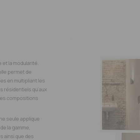
e et la modularité.
elle permet de
s en multipliant les
s résidentiels qu’aux
des compositions
une seule applique :
n de la gamme,
es ainsi que des